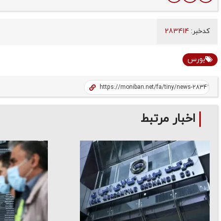
کدخبر:
283414
بورس
اخبار مرتبط