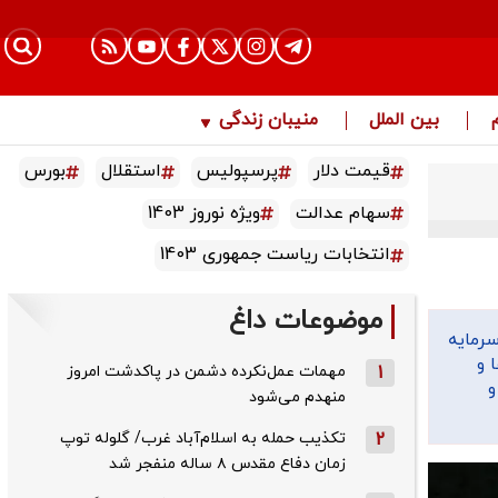
بین الملل
منیبان زندگی
قیمت دلار
پرسپولیس
استقلال
بورس
سهام عدالت
ویژه نوروز 1403
انتخابات ریاست جمهوری 1403
موضوعات داغ
 که خروج سرمایه
 و
1
مهمات عمل‌نکرده دشمن در پاکدشت امروز
و
منهدم می‌شود
2
تکذیب حمله به اسلام‌آباد غرب/ گلوله توپ
زمان دفاع مقدس ۸ ساله منفجر شد