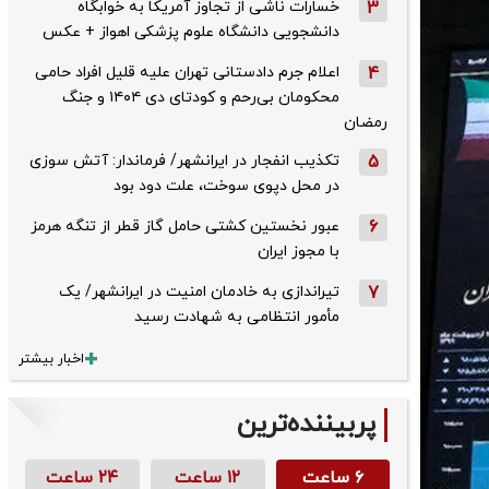
3
خسارات ناشی از تجاوز آمریکا به خوابگاه
دانشجویی دانشگاه علوم پزشکی اهواز + عکس
4
اعلام جرم دادستانی تهران علیه قلیل افراد حامی
محکومان بی‌رحم و کودتای دی‌ ۱۴۰۴ و جنگ
رمضان
5
تکذیب ‌انفجار در ایرانشهر/ فرماندار: آتش سوزی
در محل دپوی سوخت، علت دود بود
6
عبور نخستین کشتی حامل گاز قطر از تنگه هرمز
با مجوز ایران
7
تیراندازی به خادمان امنیت در ایرانشهر/ یک
مأمور انتظامی به شهادت رسید
اخبار بیشتر
پربیننده‌ترین
۶ ساعت
۱۲ ساعت
۲۴ ساعت