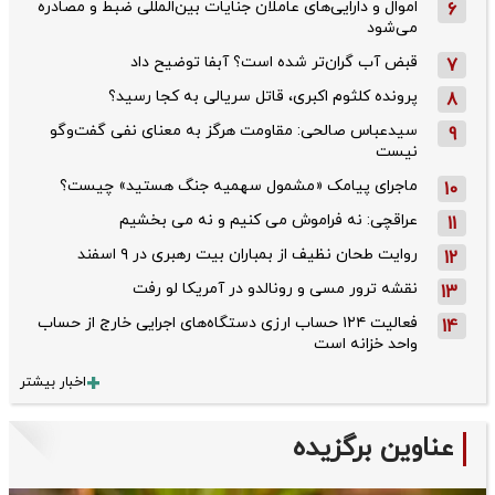
اموال و دارایی‌های عاملان جنایات بین‌المللی ضبط و مصادره
6
می‌شود
قبض آب گران‌تر شده است؟ آبفا توضیح داد
7
پرونده کلثوم اکبری، قاتل سریالی به کجا رسید؟
8
سیدعباس صالحی: مقاومت هرگز به معنای نفی گفت‌وگو
9
نیست
ماجرای پیامک «مشمول سهمیه جنگ هستید» چیست؟
10
عراقچی: نه فراموش می کنیم و نه می بخشیم
11
روایت طحان‌ نظیف از بمباران بیت رهبری در ۹ اسفند
12
نقشه ترور مسی و رونالدو در آمریکا لو رفت
13
فعالیت ۱۲۴ حساب ارزی دستگاه‌های اجرایی خارج از حساب
14
واحد خزانه است
اخبار بیشتر
عناوین برگزیده