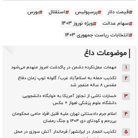
قیمت دلار
پرسپولیس
استقلال
بورس
سهام عدالت
ویژه نوروز 1403
انتخابات ریاست جمهوری 1403
موضوعات داغ
1
مهمات عمل‌نکرده دشمن در پاکدشت امروز منهدم می‌شود
2
تکذیب حمله به اسلام‌آباد غرب/ گلوله توپ زمان دفاع
مقدس ۸ ساله منفجر شد
3
خسارات ناشی از تجاوز آمریکا به خوابگاه دانشجویی
دانشگاه علوم پزشکی اهواز + عکس
4
اعلام جرم دادستانی تهران علیه قلیل افراد حامی محکومان
بی‌رحم و کودتای دی‌ ۱۴۰۴ و جنگ رمضان
5
تکذیب ‌انفجار در ایرانشهر/ فرماندار: آتش سوزی در محل