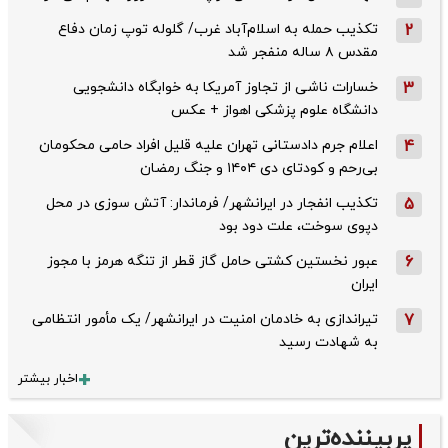
2
تکذیب حمله به اسلام‌آباد غرب/ گلوله توپ زمان دفاع
مقدس ۸ ساله منفجر شد
3
خسارات ناشی از تجاوز آمریکا به خوابگاه دانشجویی
دانشگاه علوم پزشکی اهواز + عکس
4
اعلام جرم دادستانی تهران علیه قلیل افراد حامی محکومان
بی‌رحم و کودتای دی‌ ۱۴۰۴ و جنگ رمضان
5
تکذیب ‌انفجار در ایرانشهر/ فرماندار: آتش سوزی در محل
دپوی سوخت، علت دود بود
6
عبور نخستین کشتی حامل گاز قطر از تنگه هرمز با مجوز
ایران
7
تیراندازی به خادمان امنیت در ایرانشهر/ یک مأمور انتظامی
به شهادت رسید
اخبار بیشتر
پربیننده‌ترین