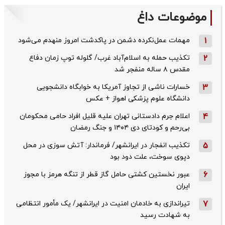
موضوعات داغ
1
مهمات عمل‌نکرده دشمن در پاکدشت امروز منهدم می‌شود
2
تکذیب حمله به اسلام‌آباد غرب/ گلوله توپ زمان دفاع
مقدس ۸ ساله منفجر شد
3
خسارات ناشی از تجاوز آمریکا به خوابگاه دانشجویی
دانشگاه علوم پزشکی اهواز + عکس
4
اعلام جرم دادستانی تهران علیه قلیل افراد حامی محکومان
بی‌رحم و کودتای دی‌ ۱۴۰۴ و جنگ رمضان
5
تکذیب ‌انفجار در ایرانشهر/ فرماندار: آتش سوزی در محل
دپوی سوخت، علت دود بود
6
عبور نخستین کشتی حامل گاز قطر از تنگه هرمز با مجوز
ایران
7
تیراندازی به خادمان امنیت در ایرانشهر/ یک مأمور انتظامی
به شهادت رسید