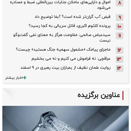
اموال و دارایی‌های عاملان جنایات بین‌المللی ضبط و مصادره
8
می‌شود
قبض آب گران‌تر شده است؟ آبفا توضیح داد
9
پرونده کلثوم اکبری، قاتل سریالی به کجا رسید؟
10
سیدعباس صالحی: مقاومت هرگز به معنای نفی گفت‌وگو
11
نیست
ماجرای پیامک «مشمول سهمیه جنگ هستید» چیست؟
12
عراقچی: نه فراموش می کنیم و نه می بخشیم
13
روایت طحان‌ نظیف از بمباران بیت رهبری در ۹ اسفند
14
اخبار بیشتر
عناوین برگزیده