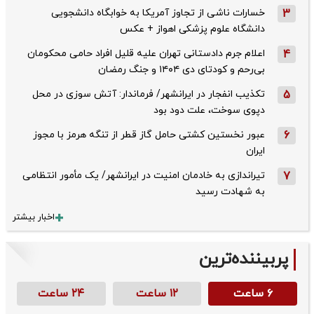
3
خسارات ناشی از تجاوز آمریکا به خوابگاه دانشجویی
دانشگاه علوم پزشکی اهواز + عکس
4
اعلام جرم دادستانی تهران علیه قلیل افراد حامی محکومان
بی‌رحم و کودتای دی‌ ۱۴۰۴ و جنگ رمضان
5
تکذیب ‌انفجار در ایرانشهر/ فرماندار: آتش سوزی در محل
دپوی سوخت، علت دود بود
6
عبور نخستین کشتی حامل گاز قطر از تنگه هرمز با مجوز
ایران
7
تیراندازی به خادمان امنیت در ایرانشهر/ یک مأمور انتظامی
به شهادت رسید
اخبار بیشتر
پربیننده‌ترین
۶ ساعت
۱۲ ساعت
۲۴ ساعت