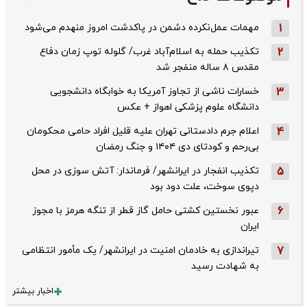
1
مهمات عمل‌نکرده دشمن در پاکدشت امروز منهدم می‌شود
2
تکذیب حمله به اسلام‌آباد غرب/ گلوله توپ زمان دفاع
مقدس ۸ ساله منفجر شد
3
خسارات ناشی از تجاوز آمریکا به خوابگاه دانشجویی
دانشگاه علوم پزشکی اهواز + عکس
4
اعلام جرم دادستانی تهران علیه قلیل افراد حامی محکومان
بی‌رحم و کودتای دی‌ ۱۴۰۴ و جنگ رمضان
5
تکذیب ‌انفجار در ایرانشهر/ فرماندار: آتش سوزی در محل
دپوی سوخت، علت دود بود
6
عبور نخستین کشتی حامل گاز قطر از تنگه هرمز با مجوز
ایران
7
تیراندازی به خادمان امنیت در ایرانشهر/ یک مأمور انتظامی
به شهادت رسید
اخبار بیشتر