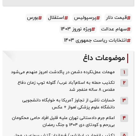
قیمت دلار
پرسپولیس
استقلال
بورس
سهام عدالت
ویژه نوروز 1403
انتخابات ریاست جمهوری 1403
موضوعات داغ
1
مهمات عمل‌نکرده دشمن در پاکدشت امروز منهدم می‌شود
2
تکذیب حمله به اسلام‌آباد غرب/ گلوله توپ زمان دفاع
مقدس ۸ ساله منفجر شد
3
خسارات ناشی از تجاوز آمریکا به خوابگاه دانشجویی
دانشگاه علوم پزشکی اهواز + عکس
4
اعلام جرم دادستانی تهران علیه قلیل افراد حامی محکومان
بی‌رحم و کودتای دی‌ ۱۴۰۴ و جنگ رمضان
تکذیب ‌انفجار در ایرانشهر/ فرماندار: آتش سوزی در محل