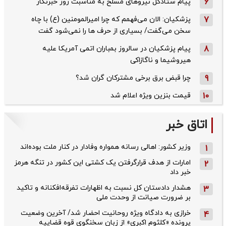
6
پیام ستادکل نیروهای مسلح به مناسبت روز خبرنگار
7
پزشکیان: الان می‌فهمم که چرا امیرالمومنین (ع) با چاه
سخن می‌گفت/ بسیاری از حرف ها را نمی‌شود گفت
8
پیام پزشکیان در سالروز بمباران اتمی آمریکا علیه
هیروشیما و ناگازاکی
9
چرا قبض برق برخی مشترکان گران شد؟
10
قیمت بنزین ویژه اعلام شد
اتاق خبر
وزیر کشور: اهالی رسانه همواره وفادار در کنار ملت بوده‌اند
1
امارات از هدف قرارگرفتن یک کشتی این کشور در تنگه هرمز
2
خبر داد
هشدار دادستان کل نسبت به اظهارات تفرقه‌افکنانه و تاکید
3
بر ضرورت صیانت از وحدت ملی
خرازی به دادگاه ویژه روحانیت احضار شد/ آخرین وضعیت
4
پرونده «کلثوم اکبری» از زبان سخنگوی قوه قضاییه