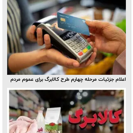
اعلام جزئیات مرحله چهارم طرح کالابرگ برای عموم مردم