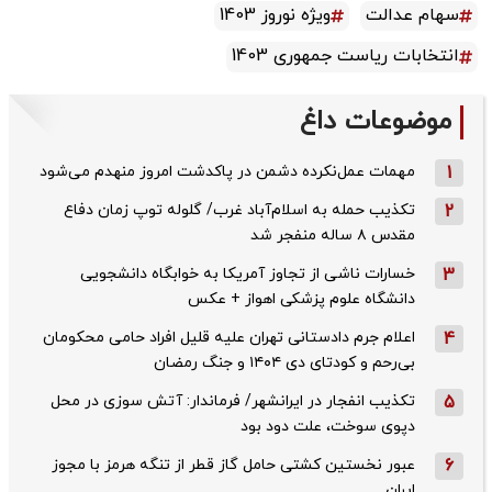
سهام عدالت
ویژه نوروز 1403
انتخابات ریاست جمهوری 1403
موضوعات داغ
1
مهمات عمل‌نکرده دشمن در پاکدشت امروز منهدم می‌شود
2
تکذیب حمله به اسلام‌آباد غرب/ گلوله توپ زمان دفاع
مقدس ۸ ساله منفجر شد
3
خسارات ناشی از تجاوز آمریکا به خوابگاه دانشجویی
دانشگاه علوم پزشکی اهواز + عکس
4
اعلام جرم دادستانی تهران علیه قلیل افراد حامی محکومان
بی‌رحم و کودتای دی‌ ۱۴۰۴ و جنگ رمضان
5
تکذیب ‌انفجار در ایرانشهر/ فرماندار: آتش سوزی در محل
دپوی سوخت، علت دود بود
6
عبور نخستین کشتی حامل گاز قطر از تنگه هرمز با مجوز
ایران