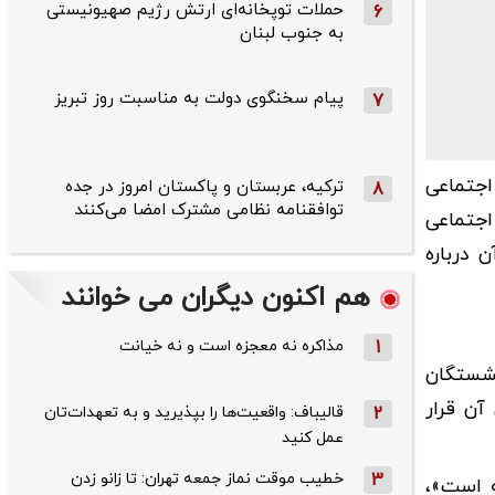
حملات توپخانه‌ای ارتش رژیم صهیونیستی
6
به جنوب لبنان
پیام سخنگوی دولت به مناسبت روز تبریز
7
اجتماعی
ترکیه، عربستان و پاکستان امروز در جده
8
توافقنامه نظامی مشترک امضا می‌کنند
اجتماعی
 درباره
هم اکنون دیگران می خوانند
1
مذاکره نه معجزه است و نه خیانت
نشستگان
آن قرار
2
قالیباف: واقعیت‌ها را بپذیرید و به تعهدات‌تان
عمل کنید
3
خطیب موقت نماز جمعه تهران: تا زانو زدن
ه است»،