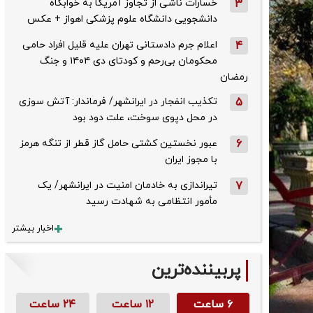
3
خسارات ناشی از تجاوز آمریکا به خوابگاه
دانشجویی دانشگاه علوم پزشکی اهواز + عکس
4
اعلام جرم دادستانی تهران علیه قلیل افراد حامی
محکومان بی‌رحم و کودتای دی‌ ۱۴۰۴ و جنگ
رمضان
5
تکذیب ‌انفجار در ایرانشهر/ فرماندار: آتش سوزی
در محل دپوی سوخت، علت دود بود
6
عبور نخستین کشتی حامل گاز قطر از تنگه هرمز
با مجوز ایران
7
تیراندازی به خادمان امنیت در ایرانشهر/ یک
مأمور انتظامی به شهادت رسید
اخبار بیشتر
پربیننده‌ترین
۶ ساعت
۱۲ ساعت
۲۴ ساعت