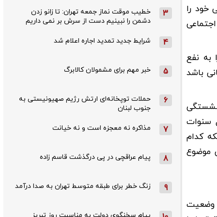
 خود را
خطیب موقت نماز جمعه تهران: تا زانو زدن
3
دشمن را نبینیم دست از سرش بر نمی داریم
اجتماعی
شرایط جدید تمدید اجاره اعلام شد
4
 به نفع
خبر مهم برای مشمولان کالابرگ
5
 ۱۴۰۸ اجرا شود و برای کسانی باشد
حملات توپخانه‌ای ارتش رژیم صهیونیستی به
6
زنشستگی
جنوب لبنان
 سنوات
مذاکره نه معجزه است و نه خیانت
7
 آخر خدمت است. اینکه کدام
ن موضوع
پیام عراقچی در پی درگذشت قاسم‌ زاده
8
زنگ خطر برای طبقه متوسط تهران به صدا درآمد
9
 وضعیت
پیام سخنگوی دولت به مناسبت روز تبریز