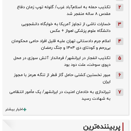
2
تکذیب حمله به اسلام‌آباد غرب/ گلوله توپ زمان دفاع
مقدس ۸ ساله منفجر شد
3
خسارات ناشی از تجاوز آمریکا به خوابگاه دانشجویی
دانشگاه علوم پزشکی اهواز + عکس
4
اعلام جرم دادستانی تهران علیه قلیل افراد حامی محکومان
بی‌رحم و کودتای دی‌ ۱۴۰۴ و جنگ رمضان
5
تکذیب ‌انفجار در ایرانشهر/ فرماندار: آتش سوزی در محل
دپوی سوخت، علت دود بود
6
عبور نخستین کشتی حامل گاز قطر از تنگه هرمز با مجوز
ایران
7
تیراندازی به خادمان امنیت در ایرانشهر/ یک مأمور انتظامی
به شهادت رسید
اخبار بیشتر
پربیننده‌ترین