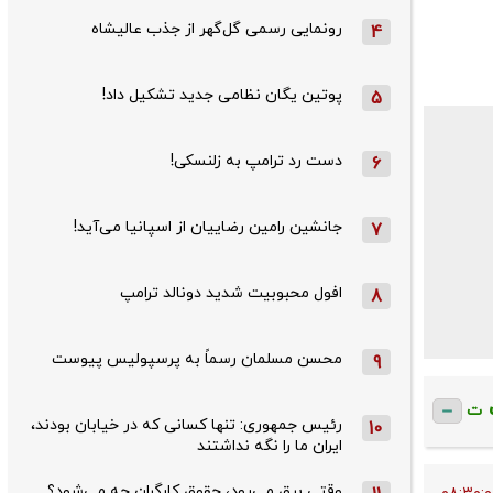
رونمایی رسمی گل‌گهر از جذب عالیشاه
4
پوتین یگان نظامی جدید تشکیل داد!
5
دست رد ترامپ به زلنسکی!
6
جانشین رامین رضاییان از اسپانیا می‌آید!
7
افول محبوبیت شدید دونالد ترامپ
8
محسن مسلمان رسماً به پرسپولیس پیوست
9
ت
رئیس جمهوری: تنها کسانی که در خیابان بودند،
10
ایران ما را نگه نداشتند
وقتی برق می‌رود، حقوق کارگران چه می‌شود؟