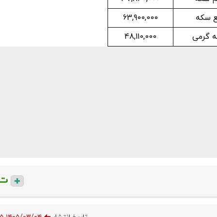
ع سکه
63,900,000
 گرمی
48,110,000
ت