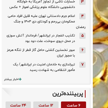
3
خسارات ناشی از تجاوز آمریکا به خوابگاه
دانشجویی دانشگاه علوم پزشکی اهواز + عکس
4
اعلام جرم دادستانی تهران علیه قلیل افراد حامی
محکومان بی‌رحم و کودتای دی‌ ۱۴۰۴ و جنگ
رمضان
5
تکذیب ‌انفجار در ایرانشهر/ فرماندار: آتش سوزی
در محل دپوی سوخت، علت دود بود
6
عبور نخستین کشتی حامل گاز قطر از تنگه هرمز
با مجوز ایران
7
تیراندازی به خادمان امنیت در ایرانشهر/ یک
مأمور انتظامی به شهادت رسید
اخبار بیشتر
پربیننده‌ترین
۶ ساعت
۱۲ ساعت
۲۴ ساعت