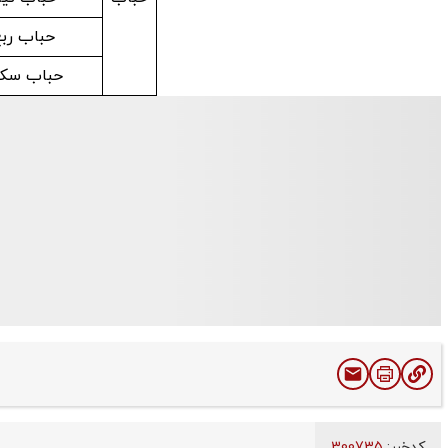
حباب رب
حباب سکه
کدخبر:
300735