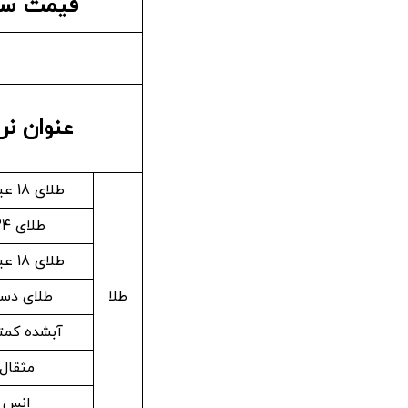
قیمت سک
عنوان نر
طلای 18 عیار / 750
طلای ۲۴ عیار
طلای 18 عیار / 740
طلا
طلای دس
آبشده کمتر
مثقال 
انس ط