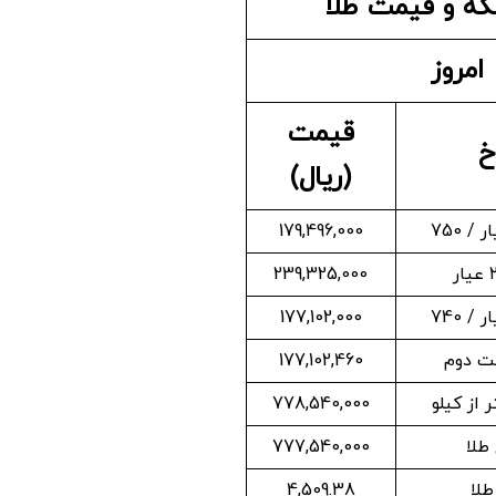
ه و قیمت طلا
امروز
قیمت
خ
(ریال)
179,496,000
239,325,000
177,102,000
ت دوم
177,102,460
 از کیلو
778,540,000
طلا
777,540,000
لا
4,509.38