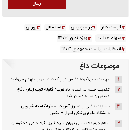
ارسال
قیمت دلار
پرسپولیس
استقلال
بورس
سهام عدالت
ویژه نوروز 1403
انتخابات ریاست جمهوری 1403
موضوعات داغ
1
مهمات عمل‌نکرده دشمن در پاکدشت امروز منهدم می‌شود
2
تکذیب حمله به اسلام‌آباد غرب/ گلوله توپ زمان دفاع
مقدس ۸ ساله منفجر شد
3
خسارات ناشی از تجاوز آمریکا به خوابگاه دانشجویی
دانشگاه علوم پزشکی اهواز + عکس
4
اعلام جرم دادستانی تهران علیه قلیل افراد حامی محکومان
بی‌رحم و کودتای دی‌ ۱۴۰۴ و جنگ رمضان