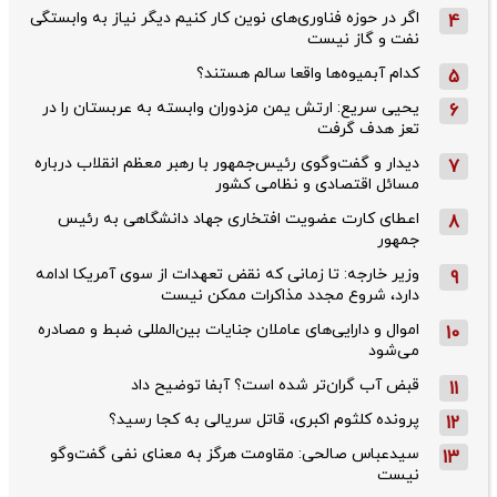
اگر در حوزه فناوری‌های نوین کار کنیم دیگر نیاز به وابستگی
4
نفت و گاز نیست
کدام آبمیوه‌ها واقعا سالم هستند؟
5
یحیی سریع: ارتش یمن مزدوران وابسته به عربستان را در
6
تعز هدف گرفت
دیدار و گفت‌وگوی رئیس‌جمهور با رهبر معظم انقلاب درباره
7
مسائل اقتصادی و نظامی کشور
اعطای کارت عضویت افتخاری جهاد دانشگاهی به رئیس‌
8
جمهور
وزیر خارجه: تا زمانی که نقض تعهدات از سوی آمریکا ادامه
9
دارد، شروع مجدد مذاکرات ممکن نیست
اموال و دارایی‌های عاملان جنایات بین‌المللی ضبط و مصادره
10
می‌شود
قبض آب گران‌تر شده است؟ آبفا توضیح داد
11
پرونده کلثوم اکبری، قاتل سریالی به کجا رسید؟
12
سیدعباس صالحی: مقاومت هرگز به معنای نفی گفت‌وگو
13
نیست