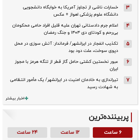
3
خسارات ناشی از تجاوز آمریکا به خوابگاه دانشجویی
دانشگاه علوم پزشکی اهواز + عکس
4
اعلام جرم دادستانی تهران علیه قلیل افراد حامی محکومان
بی‌رحم و کودتای دی‌ ۱۴۰۴ و جنگ رمضان
5
تکذیب ‌انفجار در ایرانشهر/ فرماندار: آتش سوزی در محل
دپوی سوخت، علت دود بود
6
عبور نخستین کشتی حامل گاز قطر از تنگه هرمز با مجوز
ایران
7
تیراندازی به خادمان امنیت در ایرانشهر/ یک مأمور انتظامی
به شهادت رسید
اخبار بیشتر
پربیننده‌ترین
۶ ساعت
۱۲ ساعت
۲۴ ساعت