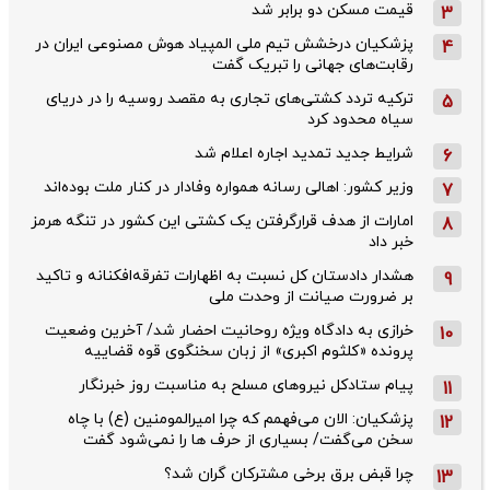
قیمت مسکن دو برابر شد
3
پزشکیان درخشش تیم ملی المپیاد هوش مصنوعی ایران در
4
رقابت‌های جهانی را تبریک گفت
ترکیه تردد کشتی‌های تجاری به مقصد روسیه را در دریای
5
سیاه محدود کرد
شرایط جدید تمدید اجاره اعلام شد
6
وزیر کشور: اهالی رسانه همواره وفادار در کنار ملت بوده‌اند
7
امارات از هدف قرارگرفتن یک کشتی این کشور در تنگه هرمز
8
خبر داد
هشدار دادستان کل نسبت به اظهارات تفرقه‌افکنانه و تاکید
9
بر ضرورت صیانت از وحدت ملی
خرازی به دادگاه ویژه روحانیت احضار شد/ آخرین وضعیت
10
پرونده «کلثوم اکبری» از زبان سخنگوی قوه قضاییه
پیام ستادکل نیروهای مسلح به مناسبت روز خبرنگار
11
پزشکیان: الان می‌فهمم که چرا امیرالمومنین (ع) با چاه
12
سخن می‌گفت/ بسیاری از حرف ها را نمی‌شود گفت
چرا قبض برق برخی مشترکان گران شد؟
13