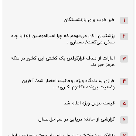
خبر خوب برای بازنشستگان
1
پزشکیان: الان می‌فهمم که چرا امیرالمومنین (ع) با چاه
2
سخن می‌گفت/ بسیاری…
امارات از هدف قرارگرفتن یک کشتی این کشور در تنگه
3
هرمز خبر داد
خرازی به دادگاه ویژه روحانیت احضار شد/ آخرین
4
وضعیت پرونده «کلثوم اکبری»…
قیمت بنزین ویژه اعلام شد
5
گزارشی از حادثه دریایی در سواحل عمان
6
پزشکیان درخشش تیم ملی المپیاد هوش مصنوعی ایران