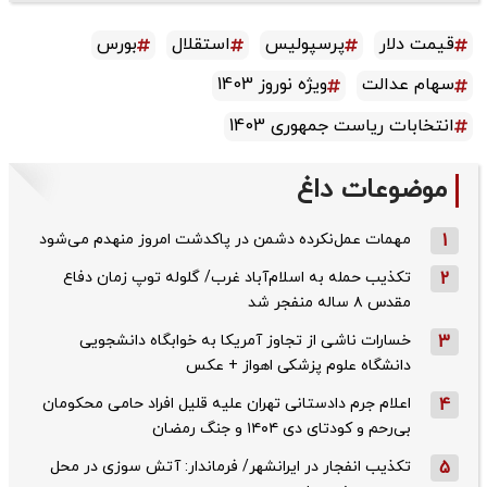
قیمت دلار
پرسپولیس
استقلال
بورس
سهام عدالت
ویژه نوروز 1403
انتخابات ریاست جمهوری 1403
موضوعات داغ
1
مهمات عمل‌نکرده دشمن در پاکدشت امروز منهدم می‌شود
2
تکذیب حمله به اسلام‌آباد غرب/ گلوله توپ زمان دفاع
مقدس ۸ ساله منفجر شد
3
خسارات ناشی از تجاوز آمریکا به خوابگاه دانشجویی
دانشگاه علوم پزشکی اهواز + عکس
4
اعلام جرم دادستانی تهران علیه قلیل افراد حامی محکومان
بی‌رحم و کودتای دی‌ ۱۴۰۴ و جنگ رمضان
5
تکذیب ‌انفجار در ایرانشهر/ فرماندار: آتش سوزی در محل