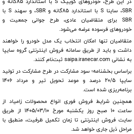
در این طرح، خودرو‌های کوییک S با استاندارد 85گانه و
SBR، ساینا S با استاندارد 85گانه و SBR، و سهند S با
SBR برای متقاضیان عادی، طرح جوانی جمعیت و
خودرو‌های فرسوده عرضه می‌شود.
متقاضیان تنها امکان انتخاب یک مدل خودرو را خواهند
داشت و باید از طریق سامانه فروش اینترنتی گروه سایپا
به نشانی saipa.iranecar.com ثبت‌نام کنند.
براساس بخشنامه؛ سود مشارکت در طرح مشارکت در تولید
سایپا 20/5 درصد و موعد تحویل تیر و مرداد 1406
برنامه‌ریزی شده است.
همچنین شرایط فروش فوری انواع محصولات زامیاد از
ساعت 10 صبح روز یکشنبه مورخ 1405/03/10 از طریق
سایت فروش اینترنتی تا زمان تکمیل ظرفیت، منطبق با
مراحل ذیل جاری خواهد شد.