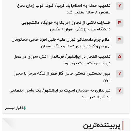
2
تکذیب حمله به اسلام‌آباد غرب/ گلوله توپ زمان دفاع
مقدس ۸ ساله منفجر شد
3
خسارات ناشی از تجاوز آمریکا به خوابگاه دانشجویی
دانشگاه علوم پزشکی اهواز + عکس
4
اعلام جرم دادستانی تهران علیه قلیل افراد حامی محکومان
بی‌رحم و کودتای دی‌ ۱۴۰۴ و جنگ رمضان
5
تکذیب ‌انفجار در ایرانشهر/ فرماندار: آتش سوزی در محل
دپوی سوخت، علت دود بود
6
عبور نخستین کشتی حامل گاز قطر از تنگه هرمز با مجوز
ایران
7
تیراندازی به خادمان امنیت در ایرانشهر/ یک مأمور انتظامی
به شهادت رسید
اخبار بیشتر
پربیننده‌ترین