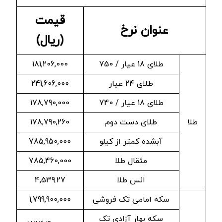
قیمت
عنوان نرخ
(ریال)
طلای 18 عیار / 750
181,206,000
طلای ۲۴ عیار
241,606,000
طلای 18 عیار / 740
178,790,000
طلا
طلای دست دوم
178,790,260
آبشده کمتر از کیلو
785,950,000
مثقال طلا
785,460,000
انس طلا
4,539.27
سکه امامی تک فروشی
1,799,900,000
سکه بهار آزادی تک