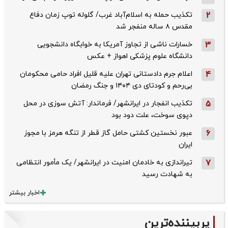
2
تکذیب حمله به اسلام‌آباد غرب/ گلوله توپ زمان دفاع
مقدس ۸ ساله منفجر شد
3
خسارات ناشی از تجاوز آمریکا به خوابگاه دانشجویی
دانشگاه علوم پزشکی اهواز + عکس
4
اعلام جرم دادستانی تهران علیه قلیل افراد حامی محکومان
بی‌رحم و کودتای دی‌ ۱۴۰۴ و جنگ رمضان
5
تکذیب ‌انفجار در ایرانشهر/ فرماندار: آتش سوزی در محل
دپوی سوخت، علت دود بود
6
عبور نخستین کشتی حامل گاز قطر از تنگه هرمز با مجوز
ایران
7
تیراندازی به خادمان امنیت در ایرانشهر/ یک مأمور انتظامی
به شهادت رسید
اخبار بیشتر
پربیننده‌ترین