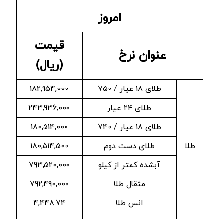
امروز
قیمت
عنوان نرخ
(ریال)
طلای 18 عیار / 750
182,954,000
طلای ۲۴ عیار
243,936,000
طلای 18 عیار / 740
180,514,000
طلا
طلای دست دوم
180,514,500
آبشده کمتر از کیلو
793,520,000
مثقال طلا
792,490,000
انس طلا
4,448.74