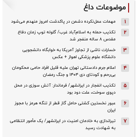
موضوعات داغ
1
مهمات عمل‌نکرده دشمن در پاکدشت امروز منهدم می‌شود
2
تکذیب حمله به اسلام‌آباد غرب/ گلوله توپ زمان دفاع
مقدس ۸ ساله منفجر شد
3
خسارات ناشی از تجاوز آمریکا به خوابگاه دانشجویی
دانشگاه علوم پزشکی اهواز + عکس
4
اعلام جرم دادستانی تهران علیه قلیل افراد حامی محکومان
بی‌رحم و کودتای دی‌ ۱۴۰۴ و جنگ رمضان
5
تکذیب ‌انفجار در ایرانشهر/ فرماندار: آتش سوزی در محل
دپوی سوخت، علت دود بود
6
عبور نخستین کشتی حامل گاز قطر از تنگه هرمز با مجوز
ایران
7
تیراندازی به خادمان امنیت در ایرانشهر/ یک مأمور انتظامی
به شهادت رسید