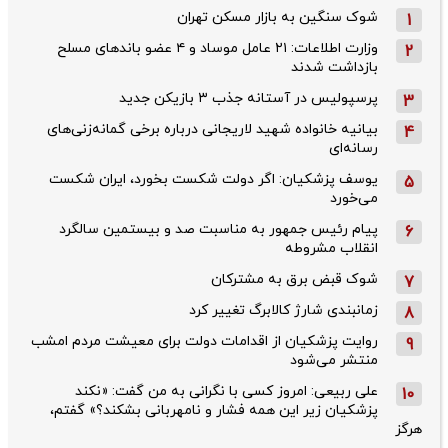
شوک سنگین به بازار مسکن تهران
1
وزارت اطلاعات: ۲۱ عامل موساد و ۴ عضو باندهای مسلح
2
بازداشت شدند
پرسپولیس در آستانه جذب ۳ بازیکن جدید
3
بیانیه خانواده شهید لاریجانی درباره برخی گمانه‌زنی‌های
4
رسانه‌ای
یوسف پزشکیان: اگر دولت شکست بخورد، ایران شکست
5
می‌خورد
پیام رئیس جمهور به مناسبت صد و بیستمین سالگرد
6
انقلاب مشروطه
شوک قبض برق به مشترکان
7
زمانبندی شارژ کالابرگ تغییر کرد
8
روایت پزشکیان از اقدامات دولت برای معیشت مردم امشب
9
منتشر می‌شود
علی ربیعی: امروز کسی با نگرانی به من گفت: «نکند
10
پزشکیان زیر این همه فشار و نامهربانی بشکند؟» گفتم،
هرگز