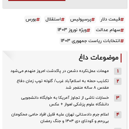
قیمت دلار
پرسپولیس
استقلال
بورس
سهام عدالت
ویژه نوروز 1403
انتخابات ریاست جمهوری 1403
موضوعات داغ
1
مهمات عمل‌نکرده دشمن در پاکدشت امروز منهدم می‌شود
2
تکذیب حمله به اسلام‌آباد غرب/ گلوله توپ زمان دفاع
مقدس ۸ ساله منفجر شد
3
خسارات ناشی از تجاوز آمریکا به خوابگاه دانشجویی
دانشگاه علوم پزشکی اهواز + عکس
4
اعلام جرم دادستانی تهران علیه قلیل افراد حامی محکومان
بی‌رحم و کودتای دی‌ ۱۴۰۴ و جنگ رمضان