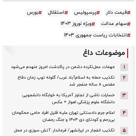
قیمت دلار
پرسپولیس
استقلال
بورس
سهام عدالت
ویژه نوروز 1403
انتخابات ریاست جمهوری 1403
موضوعات داغ
1
مهمات عمل‌نکرده دشمن در پاکدشت امروز منهدم می‌شود
2
تکذیب حمله به اسلام‌آباد غرب/ گلوله توپ زمان دفاع
مقدس ۸ ساله منفجر شد
3
خسارات ناشی از تجاوز آمریکا به خوابگاه دانشجویی
دانشگاه علوم پزشکی اهواز + عکس
4
اعلام جرم دادستانی تهران علیه قلیل افراد حامی محکومان
بی‌رحم و کودتای دی‌ ۱۴۰۴ و جنگ رمضان
5
تکذیب ‌انفجار در ایرانشهر/ فرماندار: آتش سوزی در محل