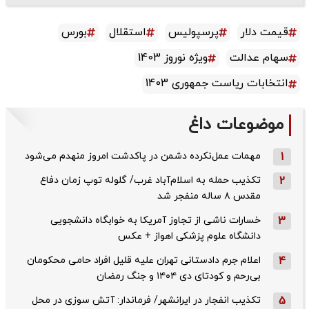
قیمت دلار
پرسپولیس
استقلال
بورس
سهام عدالت
ویژه نوروز 1403
انتخابات ریاست جمهوری 1403
موضوعات داغ
1
مهمات عمل‌نکرده دشمن در پاکدشت امروز منهدم می‌شود
2
تکذیب حمله به اسلام‌آباد غرب/ گلوله توپ زمان دفاع
مقدس ۸ ساله منفجر شد
3
خسارات ناشی از تجاوز آمریکا به خوابگاه دانشجویی
دانشگاه علوم پزشکی اهواز + عکس
4
اعلام جرم دادستانی تهران علیه قلیل افراد حامی محکومان
بی‌رحم و کودتای دی‌ ۱۴۰۴ و جنگ رمضان
5
تکذیب ‌انفجار در ایرانشهر/ فرماندار: آتش سوزی در محل