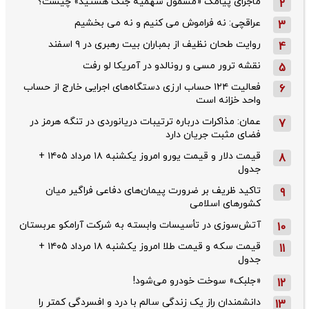
ماجرای پیامک «مشمول سهمیه جنگ هستید» چیست؟
2
عراقچی: نه فراموش می کنیم و نه می بخشیم
3
روایت طحان‌ نظیف از بمباران بیت رهبری در ۹ اسفند
4
نقشه ترور مسی و رونالدو در آمریکا لو رفت
5
فعالیت ۱۲۴ حساب ارزی دستگاه‌های اجرایی خارج از حساب
6
واحد خزانه است
عمان: مذاکرات درباره ترتیبات دریانوردی در تنگه هرمز در
7
فضای مثبت جریان دارد
قیمت دلار و قیمت یورو امروز یکشنبه ۱۸ مرداد ۱۴۰۵ +
8
جدول
تاکید ظریف بر ضرورت پیمان‌های دفاعی فراگیر میان
9
کشورهای اسلامی
آتش‌سوزی در تأسیسات وابسته به شرکت آرامکو عربستان
10
قیمت سکه و قیمت طلا امروز یکشنبه ۱۸ مرداد ۱۴۰۵ +
11
جدول
«جلبک» سوخت خودرو می‌شود!
12
دانشمندان راز یک زندگی سالم با درد و افسردگی کمتر را
13