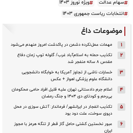
سهام عدالت
ویژه نوروز 1403
انتخابات ریاست جمهوری 1403
موضوعات داغ
1
مهمات عمل‌نکرده دشمن در پاکدشت امروز منهدم می‌شود
2
تکذیب حمله به اسلام‌آباد غرب/ گلوله توپ زمان دفاع
مقدس ۸ ساله منفجر شد
3
خسارات ناشی از تجاوز آمریکا به خوابگاه دانشجویی
دانشگاه علوم پزشکی اهواز + عکس
4
اعلام جرم دادستانی تهران علیه قلیل افراد حامی محکومان
بی‌رحم و کودتای دی‌ ۱۴۰۴ و جنگ رمضان
5
تکذیب ‌انفجار در ایرانشهر/ فرماندار: آتش سوزی در محل
دپوی سوخت، علت دود بود
6
عبور نخستین کشتی حامل گاز قطر از تنگه هرمز با مجوز
ایران