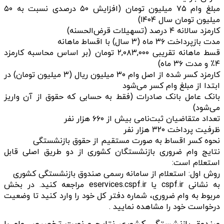
مبلغ وام ۷۵ میلیون تومان (افزایش ۵۰ درصدی نسبت به ۵۰
میلیون تومان سال ۱۴۰۴)
کارمزد سالانه ۴ درصد (تسهیلات قرض‌الحسنه)
مدت بازپرداخت ۳۶ ماه (۳ سال) با اقساط ماهانه
قسط ماهانه تقریبی ۲,۰۸۳,۰۰۰ تومان (بر اساس محاسبه کارمزد
۴٪ و مدت ۳۶ ماه)
کارمزد کسر شده از اصل وام ۳۰ میلیون ریال (۳ میلیون تومان) در
ابتدا از مبلغ وام کسر می‌شود
بانک عامل بانک صادرات (فقط به حسابی که حقوق از آن واریز
می‌شود)
تعداد متقاضیان ثبت‌نامی بیش از ۶۶۰ هزار نفر
ظرفیت پرداخت ۳۲۰ هزار نفر
نحوه کسر اقساط به صورت مستقیم از حقوق بازنشستگی
نتایج وام ضروری بازنشستگان کشوری از دو طریق اصلی قابل
استعلام است:
روش اول: استعلام از سامانه رسمی صندوق بازنشستگی کشوری
به نشانی cspf.ir یا eservices.cspf.ir مراجعه کنید. در بخش
مربوط به وام ضروری، شماره دفتر کل خود را وارد کنید تا وضعیت
درخواست خود را مشاهده نمایید .