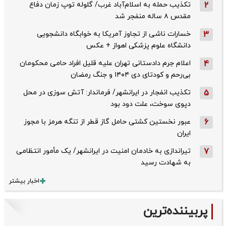
2
تکذیب حمله به اسلام‌آباد غرب/ گلوله توپ زمان دفاع
مقدس ۸ ساله منفجر شد
3
خسارات ناشی از تجاوز آمریکا به خوابگاه دانشجویی
دانشگاه علوم پزشکی اهواز + عکس
4
اعلام جرم دادستانی تهران علیه قلیل افراد حامی محکومان
بی‌رحم و کودتای دی‌ ۱۴۰۴ و جنگ رمضان
5
تکذیب ‌انفجار در ایرانشهر/ فرماندار: آتش سوزی در محل
دپوی سوخت، علت دود بود
6
عبور نخستین کشتی حامل گاز قطر از تنگه هرمز با مجوز
ایران
7
تیراندازی به خادمان امنیت در ایرانشهر/ یک مأمور انتظامی
به شهادت رسید
اخبار بیشتر
پربیننده‌ترین