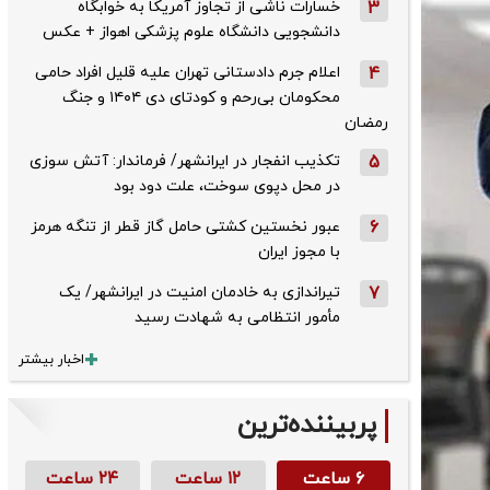
3
خسارات ناشی از تجاوز آمریکا به خوابگاه
دانشجویی دانشگاه علوم پزشکی اهواز + عکس
4
اعلام جرم دادستانی تهران علیه قلیل افراد حامی
محکومان بی‌رحم و کودتای دی‌ ۱۴۰۴ و جنگ
رمضان
5
تکذیب ‌انفجار در ایرانشهر/ فرماندار: آتش سوزی
در محل دپوی سوخت، علت دود بود
6
عبور نخستین کشتی حامل گاز قطر از تنگه هرمز
با مجوز ایران
7
تیراندازی به خادمان امنیت در ایرانشهر/ یک
مأمور انتظامی به شهادت رسید
اخبار بیشتر
پربیننده‌ترین
۶ ساعت
۱۲ ساعت
۲۴ ساعت