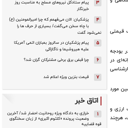
انشگاهی و
3
پیام ستادکل نیروهای مسلح به مناسبت روز
خبرنگار
4
پزشکیان: الان می‌فهمم که چرا امیرالمومنین (ع)
با چاه سخن می‌گفت/ بسیاری از حرف ها را
ب قیمتی
نمی‌شود گفت
5
پیام پزشکیان در سالروز بمباران اتمی آمریکا
علیه هیروشیما و ناگازاکی
 برای یارانه نان در بودجه
 یارانه‌ای در
6
چرا قبض برق برخی مشترکان گران شد؟
کارشناسی
7
قیمت بنزین ویژه اعلام شد
ین مورد
اتاق خبر
رت ارزی و
خرازی به دادگاه ویژه روحانیت احضار شد/ آخرین
1
، هرچند
وضعیت پرونده «کلثوم اکبری» از زبان سخنگوی
قوه قضاییه