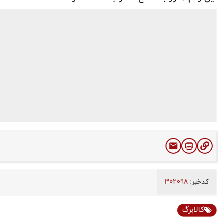
کدخبر:
302098
کالابرگ