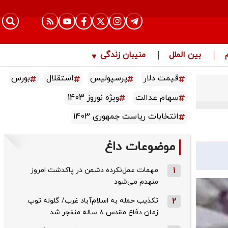
بین الملل
منیبان زندگی
قیمت دلار
پرسپولیس
استقلال
بورس
سهام عدالت
ویژه نوروز 1403
انتخابات ریاست جمهوری 1403
موضوعات داغ
1
مهمات عمل‌نکرده دشمن در پاکدشت امروز
منهدم می‌شود
2
تکذیب حمله به اسلام‌آباد غرب/ گلوله توپ
زمان دفاع مقدس ۸ ساله منفجر شد