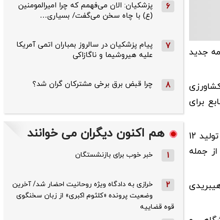
پزشکیان: الان می‌فهمم که چرا امیرالمومنین
6
(ع) با چاه سخن می‌گفت/ بسیاری…
پیام پزشکیان در سالروز بمباران اتمی آمریکا
7
مه جدید
علیه هیروشیما و ناگازاکی
چرا قبض برق برخی مشترکان گران شد؟
8
کشاورزی
ی تأمین خواهد شد. در مرحله نخست، حدود 5 همت منابع برای
هم اکنون دیگران می خوانند
وی افزود: تمرکز این همکاری بر تولید بذرهای هیبریدی و همچنین واکسن‌های طیور است و هدف‌گذاری انجام‌شده شامل تولید 12
و همچنین 9 نوع واکسن طیور از جمله
1
خبر خوب برای بازنشستگان
2
خرازی به دادگاه ویژه روحانیت احضار شد/ آخرین
ودکفایی در بذرهای هیبریدی
وضعیت پرونده «کلثوم اکبری» از زبان سخنگوی
قوه قضاییه