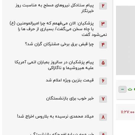
پیام ستادکل نیروهای مسلح به مناسبت روز
2
خبرنگار
پزشکیان: الان می‌فهمم که چرا امیرالمومنین (ع)
3
با چاه سخن می‌گفت/ بسیاری از حرف ها را
نمی‌شود گفت
چرا قبض برق برخی مشترکان گران شد؟
4
پیام پزشکیان در سالروز بمباران اتمی آمریکا
5
علیه هیروشیما و ناگازاکی
قیمت بنزین ویژه اعلام شد
6
ت
خبر خوب برای بازنشستگان
7
میلاد محمدی نرسیده به بلاروس اخراج شد!
8
خبر مهم درباره لغو حکم بازنشستگی