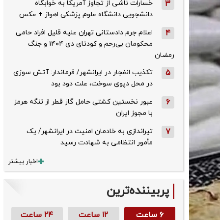
3
خسارات ناشی از تجاوز آمریکا به خوابگاه
دانشجویی دانشگاه علوم پزشکی اهواز + عکس
4
اعلام جرم دادستانی تهران علیه قلیل افراد حامی
محکومان بی‌رحم و کودتای دی‌ ۱۴۰۴ و جنگ
رمضان
5
تکذیب ‌انفجار در ایرانشهر/ فرماندار: آتش سوزی
در محل دپوی سوخت، علت دود بود
6
عبور نخستین کشتی حامل گاز قطر از تنگه هرمز
با مجوز ایران
7
تیراندازی به خادمان امنیت در ایرانشهر/ یک
مأمور انتظامی به شهادت رسید
اخبار بیشتر
پربیننده‌ترین
۶ ساعت
۱۲ ساعت
۲۴ ساعت