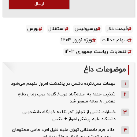
ارسال
قیمت دلار
پرسپولیس
استقلال
بورس
سهام عدالت
ویژه نوروز 1403
انتخابات ریاست جمهوری 1403
موضوعات داغ
1
مهمات عمل‌نکرده دشمن در پاکدشت امروز منهدم می‌شود
2
تکذیب حمله به اسلام‌آباد غرب/ گلوله توپ زمان دفاع
مقدس ۸ ساله منفجر شد
3
خسارات ناشی از تجاوز آمریکا به خوابگاه دانشجویی
دانشگاه علوم پزشکی اهواز + عکس
4
اعلام جرم دادستانی تهران علیه قلیل افراد حامی محکومان
بی‌رحم و کودتای دی‌ ۱۴۰۴ و جنگ رمضان