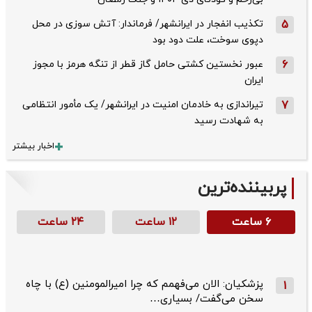
5
تکذیب ‌انفجار در ایرانشهر/ فرماندار: آتش سوزی در محل
دپوی سوخت، علت دود بود
6
عبور نخستین کشتی حامل گاز قطر از تنگه هرمز با مجوز
ایران
7
تیراندازی به خادمان امنیت در ایرانشهر/ یک مأمور انتظامی
به شهادت رسید
اخبار بیشتر
پربیننده‌ترین
۶ ساعت
۱۲ ساعت
۲۴ ساعت
پزشکیان: الان می‌فهمم که چرا امیرالمومنین (ع) با چاه
1
سخن می‌گفت/ بسیاری…