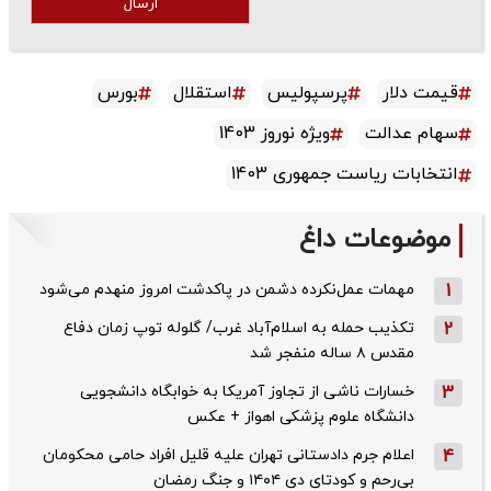
ارسال
قیمت دلار
پرسپولیس
استقلال
بورس
سهام عدالت
ویژه نوروز 1403
انتخابات ریاست جمهوری 1403
موضوعات داغ
1
مهمات عمل‌نکرده دشمن در پاکدشت امروز منهدم می‌شود
2
تکذیب حمله به اسلام‌آباد غرب/ گلوله توپ زمان دفاع
مقدس ۸ ساله منفجر شد
3
خسارات ناشی از تجاوز آمریکا به خوابگاه دانشجویی
دانشگاه علوم پزشکی اهواز + عکس
4
اعلام جرم دادستانی تهران علیه قلیل افراد حامی محکومان
بی‌رحم و کودتای دی‌ ۱۴۰۴ و جنگ رمضان