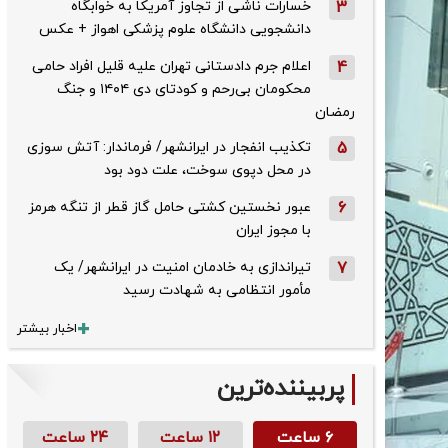
3
خسارات ناشی از تجاوز آمریکا به خوابگاه
دانشجویی دانشگاه علوم پزشکی اهواز + عکس
4
اعلام جرم دادستانی تهران علیه قلیل افراد حامی
محکومان بی‌رحم و کودتای دی‌ ۱۴۰۴ و جنگ
رمضان
5
تکذیب ‌انفجار در ایرانشهر/ فرماندار: آتش سوزی
در محل دپوی سوخت، علت دود بود
6
عبور نخستین کشتی حامل گاز قطر از تنگه هرمز
با مجوز ایران
7
تیراندازی به خادمان امنیت در ایرانشهر/ یک
مأمور انتظامی به شهادت رسید
اخبار بیشتر
پربیننده‌ترین
۶ ساعت
۱۲ ساعت
۲۴ ساعت