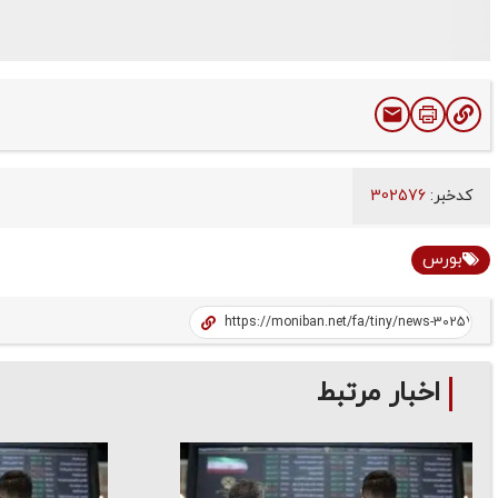
کدخبر:
302576
بورس
اخبار مرتبط