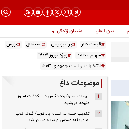
بین الملل
منیبان زندگی
قیمت دلار
پرسپولیس
استقلال
بورس
سهام عدالت
ویژه نوروز 1403
انتخابات ریاست جمهوری 1403
موضوعات داغ
1
مهمات عمل‌نکرده دشمن در پاکدشت امروز
منهدم می‌شود
2
تکذیب حمله به اسلام‌آباد غرب/ گلوله توپ
زمان دفاع مقدس ۸ ساله منفجر شد