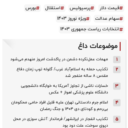
قیمت دلار
پرسپولیس
استقلال
بورس
سهام عدالت
ویژه نوروز 1403
انتخابات ریاست جمهوری 1403
موضوعات داغ
1
مهمات عمل‌نکرده دشمن در پاکدشت امروز منهدم می‌شود
2
تکذیب حمله به اسلام‌آباد غرب/ گلوله توپ زمان دفاع
مقدس ۸ ساله منفجر شد
3
خسارات ناشی از تجاوز آمریکا به خوابگاه دانشجویی
دانشگاه علوم پزشکی اهواز + عکس
4
اعلام جرم دادستانی تهران علیه قلیل افراد حامی محکومان
بی‌رحم و کودتای دی‌ ۱۴۰۴ و جنگ رمضان
5
تکذیب ‌انفجار در ایرانشهر/ فرماندار: آتش سوزی در محل
دپوی سوخت، علت دود بود