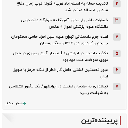
2
تکذیب حمله به اسلام‌آباد غرب/ گلوله توپ زمان دفاع
مقدس ۸ ساله منفجر شد
3
خسارات ناشی از تجاوز آمریکا به خوابگاه دانشجویی
دانشگاه علوم پزشکی اهواز + عکس
4
اعلام جرم دادستانی تهران علیه قلیل افراد حامی محکومان
بی‌رحم و کودتای دی‌ ۱۴۰۴ و جنگ رمضان
5
تکذیب ‌انفجار در ایرانشهر/ فرماندار: آتش سوزی در محل
دپوی سوخت، علت دود بود
6
عبور نخستین کشتی حامل گاز قطر از تنگه هرمز با مجوز
ایران
7
تیراندازی به خادمان امنیت در ایرانشهر/ یک مأمور انتظامی
به شهادت رسید
اخبار بیشتر
پربیننده‌ترین