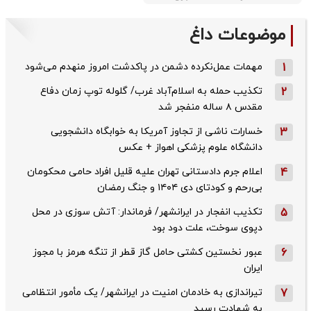
موضوعات داغ
1
مهمات عمل‌نکرده دشمن در پاکدشت امروز منهدم می‌شود
2
تکذیب حمله به اسلام‌آباد غرب/ گلوله توپ زمان دفاع
مقدس ۸ ساله منفجر شد
3
خسارات ناشی از تجاوز آمریکا به خوابگاه دانشجویی
دانشگاه علوم پزشکی اهواز + عکس
4
اعلام جرم دادستانی تهران علیه قلیل افراد حامی محکومان
بی‌رحم و کودتای دی‌ ۱۴۰۴ و جنگ رمضان
5
تکذیب ‌انفجار در ایرانشهر/ فرماندار: آتش سوزی در محل
دپوی سوخت، علت دود بود
6
عبور نخستین کشتی حامل گاز قطر از تنگه هرمز با مجوز
ایران
7
تیراندازی به خادمان امنیت در ایرانشهر/ یک مأمور انتظامی
به شهادت رسید