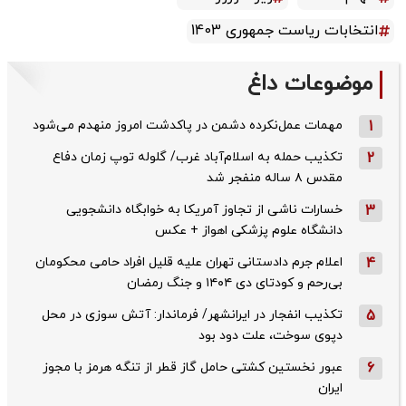
انتخابات ریاست جمهوری 1403
موضوعات داغ
1
مهمات عمل‌نکرده دشمن در پاکدشت امروز منهدم می‌شود
2
تکذیب حمله به اسلام‌آباد غرب/ گلوله توپ زمان دفاع
مقدس ۸ ساله منفجر شد
3
خسارات ناشی از تجاوز آمریکا به خوابگاه دانشجویی
دانشگاه علوم پزشکی اهواز + عکس
4
اعلام جرم دادستانی تهران علیه قلیل افراد حامی محکومان
بی‌رحم و کودتای دی‌ ۱۴۰۴ و جنگ رمضان
5
تکذیب ‌انفجار در ایرانشهر/ فرماندار: آتش سوزی در محل
دپوی سوخت، علت دود بود
6
عبور نخستین کشتی حامل گاز قطر از تنگه هرمز با مجوز
ایران