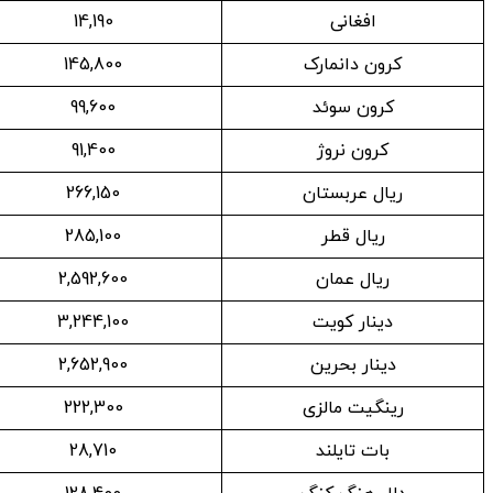
افغانی
14,190
کرون دانمارک
145,800
کرون سوئد
99,600
کرون نروژ
91,400
ریال عربستان
266,150
ریال قطر
285,100
ریال عمان
2,592,600
دینار کویت
3,244,100
دینار بحرین
2,652,900
رینگیت مالزی
222,300
بات تایلند
28,710