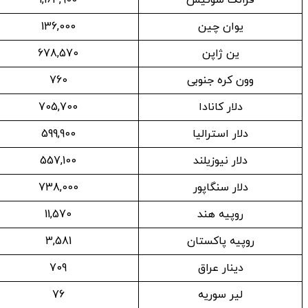
یوان چین
136,000
ین ژاپن
678,570
وون کره جنوبی
760
دلار کانادا
705,700
دلار استرالیا
599,900
دلار نیوزیلند
557,100
دلار سنگاپور
738,000
روپیه هند
11,570
روپیه پاکستان
3,581
دینار عراق
709
لیر سوریه
76