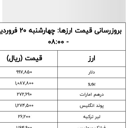
بروزرسانی قیمت ارزها: چهارشنبه 20 فروردین
- 08:00
ارز
قیمت (ریال)
دلار
997,850
یورو
1,087,800
درهم امارات
272,690
پوند انگلیس
1,274,500
لیر ترکیه
26,200
فرانک سوئیس
1,164,900