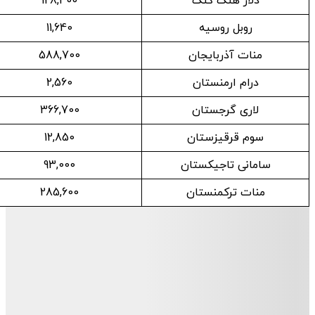
دلار هنگ کنگ
128,400
روبل روسیه
11,640
منات آذربایجان
588,700
درام ارمنستان
2,560
لاری گرجستان
366,700
سوم قرقیزستان
12,850
سامانی تاجیکستان
93,000
منات ترکمنستان
285,600