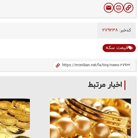
کدخبر:
279238
قیمت سکه
اخبار مرتبط