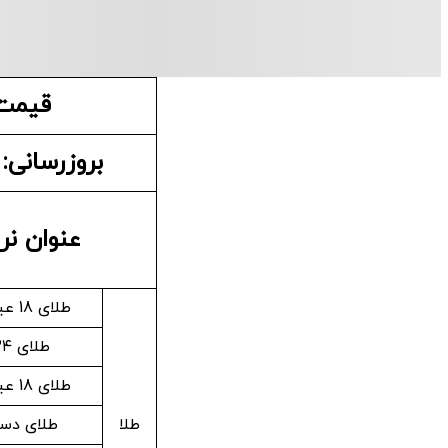
قیمت 
بروزرسانی: دوشن
عنوان نر
طلای 18 عیار / 750
طلای ۲۴ عیار
طلای 18 عیار / 740
طلا
طلای دس