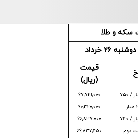
سکه و طلا
به ۲۶ خرداد
قیمت
خ
(ریال)
67,741,000
90,320,000
66,837,000
ت دوم
66,837,450