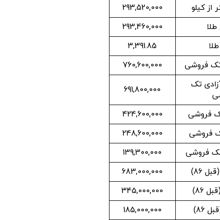
 از کیلو
293,520,000
طلا
293,460,000
لا
3,391.85
تک فروشی
760,600,000
زادی تک
691,800,000
ی
ک فروشی
424,600,000
ک فروشی
248,600,000
ک فروشی
139,300,000
ل 86)
683,000,000
ل 86)
345,000,000
ل 86)
185,000,000