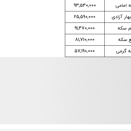
 امامی
93,540,000
ار آزادی
25,590,000
م سکه
91,470,000
ع سکه
81,710,000
 گرمی
57,190,000