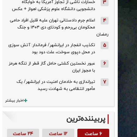
3
خسارات ناشی از تجاوز آمریکا به خوابگاه
دانشجویی دانشگاه علوم پزشکی اهواز + عکس
4
اعلام جرم دادستانی تهران علیه قلیل افراد حامی
محکومان بی‌رحم و کودتای دی‌ ۱۴۰۴ و جنگ
رمضان
5
تکذیب ‌انفجار در ایرانشهر/ فرماندار: آتش سوزی
در محل دپوی سوخت، علت دود بود
6
عبور نخستین کشتی حامل گاز قطر از تنگه هرمز
با مجوز ایران
7
تیراندازی به خادمان امنیت در ایرانشهر/ یک
مأمور انتظامی به شهادت رسید
اخبار بیشتر
پربیننده‌ترین
۶ ساعت
۱۲ ساعت
۲۴ ساعت