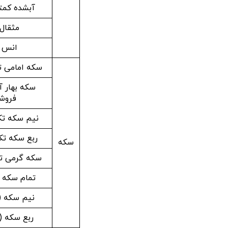
آبشده کمتر
مثقال 
انس ط
سکه امامی 
سکه بهار آ
فروش
نیم سکه ت
ربع سکه ت
سکه
سکه گرمی ت
تمام سکه (قب
نیم سکه (قب
ربع سکه (قب