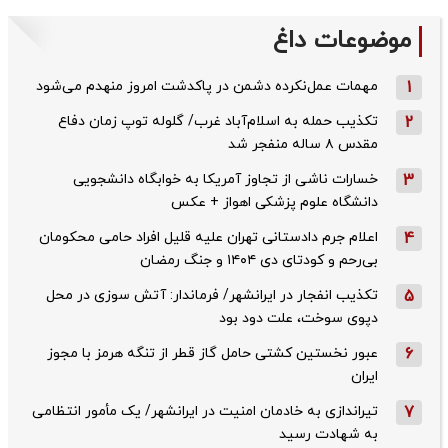
موضوعات داغ
1
مهمات عمل‌نکرده دشمن در پاکدشت امروز منهدم می‌شود
2
تکذیب حمله به اسلام‌آباد غرب/ گلوله توپ زمان دفاع
مقدس ۸ ساله منفجر شد
3
خسارات ناشی از تجاوز آمریکا به خوابگاه دانشجویی
دانشگاه علوم پزشکی اهواز + عکس
4
اعلام جرم دادستانی تهران علیه قلیل افراد حامی محکومان
بی‌رحم و کودتای دی‌ ۱۴۰۴ و جنگ رمضان
5
تکذیب ‌انفجار در ایرانشهر/ فرماندار: آتش سوزی در محل
دپوی سوخت، علت دود بود
6
عبور نخستین کشتی حامل گاز قطر از تنگه هرمز با مجوز
ایران
7
تیراندازی به خادمان امنیت در ایرانشهر/ یک مأمور انتظامی
به شهادت رسید