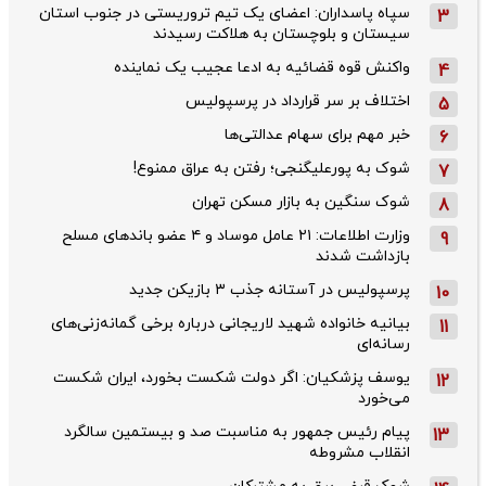
سپاه پاسداران: اعضای یک تیم تروریستی در جنوب استان
3
سیستان و بلوچستان به هلاکت رسیدند
واکنش قوه قضائیه به ادعا عجیب یک نماینده
4
اختلاف بر سر قرارداد در پرسپولیس
5
خبر مهم برای سهام عدالتی‌ها
6
شوک به پورعلیگنجی؛ رفتن به عراق ممنوع!
7
شوک سنگین به بازار مسکن تهران
8
وزارت اطلاعات: ۲۱ عامل موساد و ۴ عضو باندهای مسلح
9
بازداشت شدند
پرسپولیس در آستانه جذب ۳ بازیکن جدید
10
بیانیه خانواده شهید لاریجانی درباره برخی گمانه‌زنی‌های
11
رسانه‌ای
یوسف پزشکیان: اگر دولت شکست بخورد، ایران شکست
12
می‌خورد
پیام رئیس جمهور به مناسبت صد و بیستمین سالگرد
13
انقلاب مشروطه