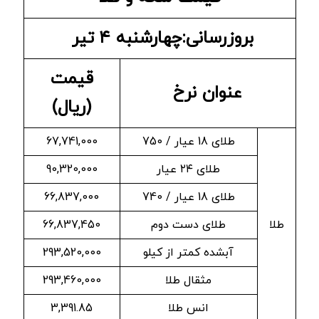
بروزرسانی:چهارشنبه ۴ تیر
قیمت
عنوان نرخ
(ریال)
طلای 18 عیار / 750
67,741,000
طلای ۲۴ عیار
90,320,000
طلای 18 عیار / 740
66,837,000
طلا
طلای دست دوم
66,837,450
آبشده کمتر از کیلو
293,520,000
مثقال طلا
293,460,000
انس طلا
3,391.85