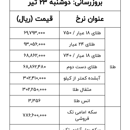
بروزرسانی: دوشنبه ۲۳ تیر
عنوان نرخ
قیمت (ریال)
طلای 18 عیار / 750
69,793,000
طلای ۲۴ عیار
93,056,000
طلای 18 عیار / 740
68,862,000
طلا
طلای دست دوم
68,862,480
آبشده کمتر از کیلو
302,410,000
مثقال طلا
302,250,000
انس طلا
3,356
سکه امامی تک
786,600,000
فروشی