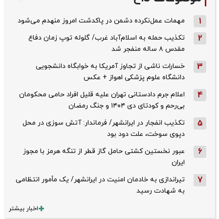
1
مهمات عمل‌نکرده دشمن در پاکدشت امروز منهدم می‌شود
2
تکذیب حمله به اسلام‌آباد غرب/ گلوله توپ زمان دفاع
مقدس ۸ ساله منفجر شد
3
خسارات ناشی از تجاوز آمریکا به خوابگاه دانشجویی
دانشگاه علوم پزشکی اهواز + عکس
4
اعلام جرم دادستانی تهران علیه قلیل افراد حامی محکومان
بی‌رحم و کودتای دی‌ ۱۴۰۴ و جنگ رمضان
5
تکذیب ‌انفجار در ایرانشهر/ فرماندار: آتش سوزی در محل
دپوی سوخت، علت دود بود
6
عبور نخستین کشتی حامل گاز قطر از تنگه هرمز با مجوز
ایران
7
تیراندازی به خادمان امنیت در ایرانشهر/ یک مأمور انتظامی
به شهادت رسید
اخبار بیشتر