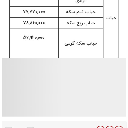
آزادی
حباب نیم سکه
77,770,000
حباب
حباب ربع سکه
78,860,000
56,920,000
حباب سکه گرمی