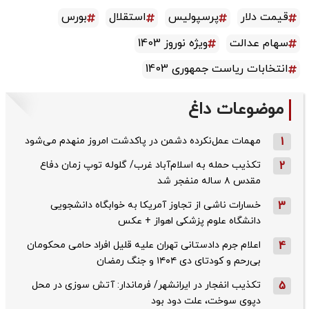
قیمت دلار
پرسپولیس
استقلال
بورس
سهام عدالت
ویژه نوروز 1403
انتخابات ریاست جمهوری 1403
موضوعات داغ
1
مهمات عمل‌نکرده دشمن در پاکدشت امروز منهدم می‌شود
2
تکذیب حمله به اسلام‌آباد غرب/ گلوله توپ زمان دفاع
مقدس ۸ ساله منفجر شد
3
خسارات ناشی از تجاوز آمریکا به خوابگاه دانشجویی
دانشگاه علوم پزشکی اهواز + عکس
4
اعلام جرم دادستانی تهران علیه قلیل افراد حامی محکومان
بی‌رحم و کودتای دی‌ ۱۴۰۴ و جنگ رمضان
5
تکذیب ‌انفجار در ایرانشهر/ فرماندار: آتش سوزی در محل
دپوی سوخت، علت دود بود