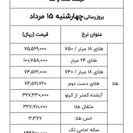
چهارشنبه ۱۵ مرداد
بروزرسانی:
عنوان نرخ
قیمت (ریال)
طلای 18 عیار / 750
75,569,000
طلای ۲۴ عیار
100,758,000
طلای 18 عیار / 740
74,562,000
طلا
طلای دست دوم
74,561,720
آبشده کمتر از کیلو
327,430,000
مثقال طلا
327,710,000
انس طلا
3,377
سکه امامی تک