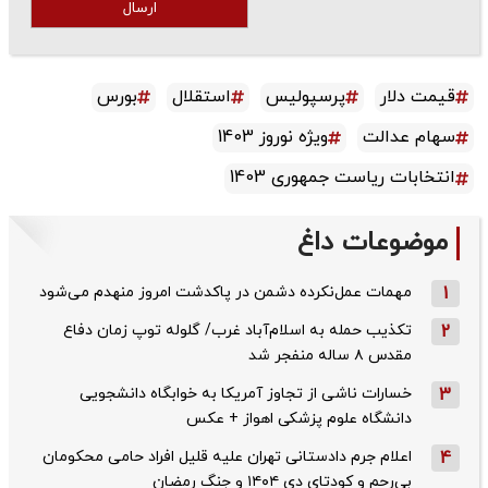
ارسال
قیمت دلار
پرسپولیس
استقلال
بورس
سهام عدالت
ویژه نوروز 1403
انتخابات ریاست جمهوری 1403
موضوعات داغ
1
مهمات عمل‌نکرده دشمن در پاکدشت امروز منهدم می‌شود
2
تکذیب حمله به اسلام‌آباد غرب/ گلوله توپ زمان دفاع
مقدس ۸ ساله منفجر شد
3
خسارات ناشی از تجاوز آمریکا به خوابگاه دانشجویی
دانشگاه علوم پزشکی اهواز + عکس
4
اعلام جرم دادستانی تهران علیه قلیل افراد حامی محکومان
بی‌رحم و کودتای دی‌ ۱۴۰۴ و جنگ رمضان