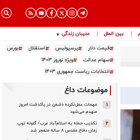
بین الملل
منیبان زندگی
قیمت دلار
پرسپولیس
استقلال
بورس
سهام عدالت
ویژه نوروز 1403
انتخابات ریاست جمهوری 1403
موضوعات داغ
1
مهمات عمل‌نکرده دشمن در پاکدشت امروز
منهدم می‌شود
2
تکذیب حمله به اسلام‌آباد غرب/ گلوله توپ
زمان دفاع مقدس ۸ ساله منفجر شد