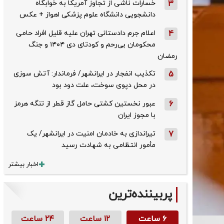
3
خسارات ناشی از تجاوز آمریکا به خوابگاه
دانشجویی دانشگاه علوم پزشکی اهواز + عکس
4
اعلام جرم دادستانی تهران علیه قلیل افراد حامی
محکومان بی‌رحم و کودتای دی‌ ۱۴۰۴ و جنگ
رمضان
5
تکذیب ‌انفجار در ایرانشهر/ فرماندار: آتش سوزی
در محل دپوی سوخت، علت دود بود
6
عبور نخستین کشتی حامل گاز قطر از تنگه هرمز
با مجوز ایران
7
تیراندازی به خادمان امنیت در ایرانشهر/ یک
مأمور انتظامی به شهادت رسید
اخبار بیشتر
پربیننده‌ترین
۶ ساعت
۱۲ ساعت
۲۴ ساعت