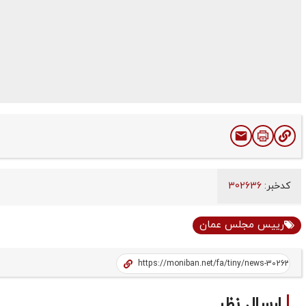
کدخبر:
302636
رییس مجلس عمان
ارسال نظر