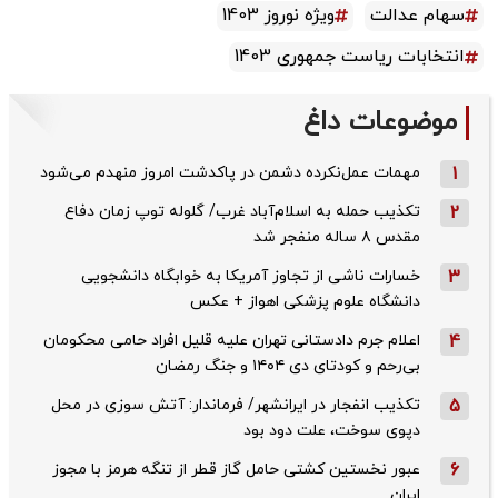
سهام عدالت
ویژه نوروز 1403
انتخابات ریاست جمهوری 1403
موضوعات داغ
1
مهمات عمل‌نکرده دشمن در پاکدشت امروز منهدم می‌شود
2
تکذیب حمله به اسلام‌آباد غرب/ گلوله توپ زمان دفاع
مقدس ۸ ساله منفجر شد
3
خسارات ناشی از تجاوز آمریکا به خوابگاه دانشجویی
دانشگاه علوم پزشکی اهواز + عکس
4
اعلام جرم دادستانی تهران علیه قلیل افراد حامی محکومان
بی‌رحم و کودتای دی‌ ۱۴۰۴ و جنگ رمضان
5
تکذیب ‌انفجار در ایرانشهر/ فرماندار: آتش سوزی در محل
دپوی سوخت، علت دود بود
6
عبور نخستین کشتی حامل گاز قطر از تنگه هرمز با مجوز
ایران