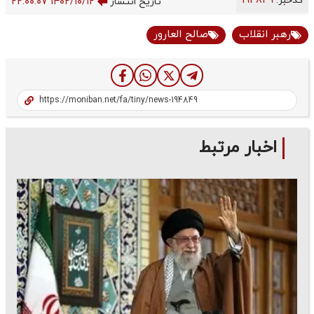
کدخبر:
194849
تاریخ انتشار
۱۴۰۲/۱۰/۱۲ ۲۲:۰۰:۰۷
رهبر انقلاب
صالح العارور
اخبار مرتبط