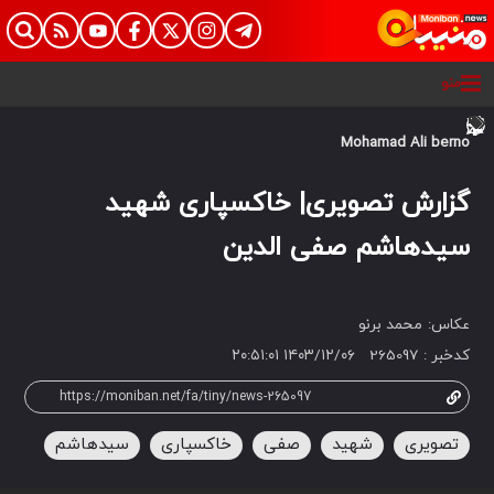
منو
Mohamad Ali berno
گزارش تصویری| خاکسپاری شهید
سیدهاشم صفی الدین
عکاس:
محمد برنو
کدخبر :
265097
۱۴۰۳/۱۲/۰۶ ۲۰:۵۱:۰۱
تصویری
شهید
صفی
خاکسپاری
سیدهاشم