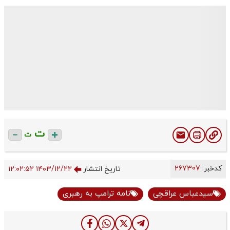
ت
ت
کدخبر:
267307
تاریخ انتشار
۱۴۰۳/۱۲/۲۲ ۱۲:۰۲:۵۲
سیدعباس عراقچی
نامه ترامپ به رهبری