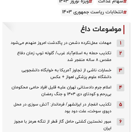
سهام عدالت
ویژه نوروز 1403
انتخابات ریاست جمهوری 1403
موضوعات داغ
1
مهمات عمل‌نکرده دشمن در پاکدشت امروز منهدم می‌شود
2
تکذیب حمله به اسلام‌آباد غرب/ گلوله توپ زمان دفاع
مقدس ۸ ساله منفجر شد
3
خسارات ناشی از تجاوز آمریکا به خوابگاه دانشجویی
دانشگاه علوم پزشکی اهواز + عکس
4
اعلام جرم دادستانی تهران علیه قلیل افراد حامی محکومان
بی‌رحم و کودتای دی‌ ۱۴۰۴ و جنگ رمضان
5
تکذیب ‌انفجار در ایرانشهر/ فرماندار: آتش سوزی در محل
دپوی سوخت، علت دود بود
6
عبور نخستین کشتی حامل گاز قطر از تنگه هرمز با مجوز
ایران