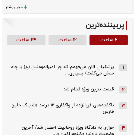
اخبار بیشتر
پربیننده‌ترین
۶ ساعت
۱۲ ساعت
۲۴ ساعت
پزشکیان: الان می‌فهمم که چرا امیرالمومنین (ع) با چاه
1
سخن می‌گفت/ بسیاری…
قیمت بنزین ویژه اعلام شد
2
ناگفته‌های قربانزاده از واگذاری ۱۲ درصد هلدینگ خلیج
3
فارس
خرازی به دادگاه ویژه روحانیت احضار شد/ آخرین
4
وضعیت پرونده «کلثوم اکبری»…