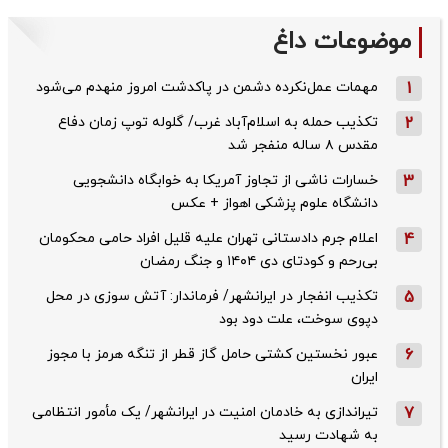
موضوعات داغ
1
مهمات عمل‌نکرده دشمن در پاکدشت امروز منهدم می‌شود
2
تکذیب حمله به اسلام‌آباد غرب/ گلوله توپ زمان دفاع
مقدس ۸ ساله منفجر شد
3
خسارات ناشی از تجاوز آمریکا به خوابگاه دانشجویی
دانشگاه علوم پزشکی اهواز + عکس
4
اعلام جرم دادستانی تهران علیه قلیل افراد حامی محکومان
بی‌رحم و کودتای دی‌ ۱۴۰۴ و جنگ رمضان
5
تکذیب ‌انفجار در ایرانشهر/ فرماندار: آتش سوزی در محل
دپوی سوخت، علت دود بود
6
عبور نخستین کشتی حامل گاز قطر از تنگه هرمز با مجوز
ایران
7
تیراندازی به خادمان امنیت در ایرانشهر/ یک مأمور انتظامی
به شهادت رسید