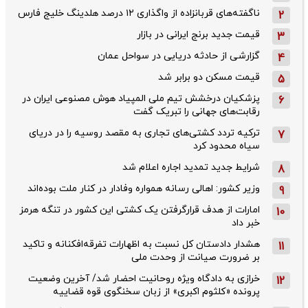
ناگفته‌های قربانزاده از واگذاری ۱۲ درصد هلدینگ خلیج فارس
2
قیمت جدید برنج ایرانی در بازار
3
گزارشی از حادثه دریایی در سواحل عمان
4
قیمت مسکن دو برابر شد
5
پزشکیان درخشش تیم ملی المپیاد هوش مصنوعی ایران در
6
رقابت‌های جهانی را تبریک گفت
ترکیه تردد کشتی‌های تجاری به مقصد روسیه را در دریای
7
سیاه محدود کرد
شرایط جدید تمدید اجاره اعلام شد
8
وزیر کشور: اهالی رسانه همواره وفادار در کنار ملت بوده‌اند
9
امارات از هدف قرارگرفتن یک کشتی این کشور در تنگه هرمز
10
خبر داد
هشدار دادستان کل نسبت به اظهارات تفرقه‌افکنانه و تاکید
11
بر ضرورت صیانت از وحدت ملی
خرازی به دادگاه ویژه روحانیت احضار شد/ آخرین وضعیت
12
پرونده «کلثوم اکبری» از زبان سخنگوی قوه قضاییه