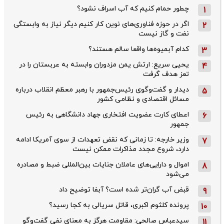
چطور حمام کنیم که آب اسراف نشود؟
1
اگر در حوزه فناوری‌های نوین کار کنیم دیگر نیاز به وابستگی
2
نفت و گاز نیست
کدام آبمیوه‌ها واقعا سالم هستند؟
3
یحیی سریع: ارتش یمن مزدوران وابسته به عربستان را در
4
تعز هدف گرفت
دیدار و گفت‌وگوی رئیس‌جمهور با رهبر معظم انقلاب درباره
5
مسائل اقتصادی و نظامی کشور
اعطای کارت عضویت افتخاری جهاد دانشگاهی به رئیس‌
6
جمهور
وزیر خارجه: تا زمانی که نقض تعهدات از سوی آمریکا ادامه
7
دارد، شروع مجدد مذاکرات ممکن نیست
اموال و دارایی‌های عاملان جنایات بین‌المللی ضبط و مصادره
8
می‌شود
قبض آب گران‌تر شده است؟ آبفا توضیح داد
9
پرونده کلثوم اکبری، قاتل سریالی به کجا رسید؟
10
سیدعباس صالحی: مقاومت هرگز به معنای نفی گفت‌وگو
11