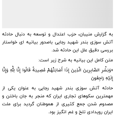
به گزارش منیبان، حزب اعتدال و توسعه به دنبال حادثه
آتش سوزی بندر شهید رجایی باصدور بیانیه ای خواستار
بررسی دقیق علل این حادثه شد.
متن کامل این بیانیه به شرح زیر است:
«وَبَشِّرِ الصَّابِرِینَ الَّذِینَ إِذَا أَصَابَتْهُمْ مُصِیبَةٌ قَالُوا إِنَّا لِلَّهِ وَإِنَّا
إِلَیْهِ رَاجِعُونَ
حادثه آتش سوزی بندر شهید رجایی به عنوان یکی از
مهمترین سکوهای تجاری ایران که منجر به جان‌ باختن و
مصدوم شدن جمع کثیری از هموطنان گردید برای ملت
ایران رویدادی تلخ و غم انگیز بود.