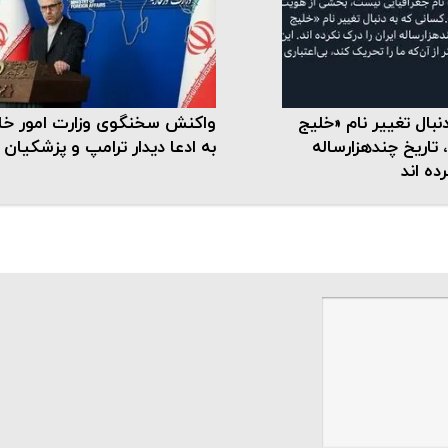
نبال تغییر نام «خلیج
واکنش سخنگوی وزارت امور خا
اریخ چندهزارساله
به ادعا دیدار ترامپ و پزشکیان
رده اند