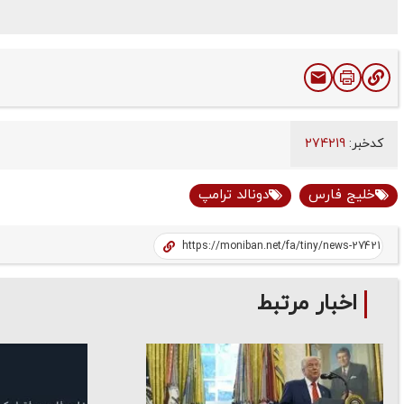
کدخبر:
274219
خلیج فارس
دونالد ترامپ
اخبار مرتبط