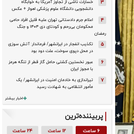
3
خسارات ناشی از تجاوز آمریکا به خوابگاه
دانشجویی دانشگاه علوم پزشکی اهواز + عکس
4
اعلام جرم دادستانی تهران علیه قلیل افراد حامی
محکومان بی‌رحم و کودتای دی‌ ۱۴۰۴ و جنگ
رمضان
5
تکذیب ‌انفجار در ایرانشهر/ فرماندار: آتش سوزی
در محل دپوی سوخت، علت دود بود
6
عبور نخستین کشتی حامل گاز قطر از تنگه هرمز
با مجوز ایران
7
تیراندازی به خادمان امنیت در ایرانشهر/ یک
مأمور انتظامی به شهادت رسید
اخبار بیشتر
پربیننده‌ترین
۶ ساعت
۱۲ ساعت
۲۴ ساعت