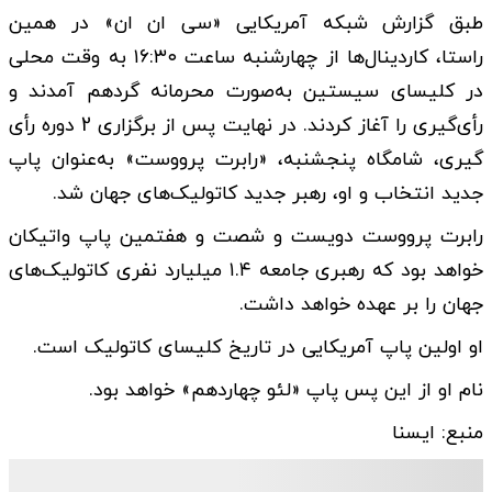
طبق گزارش شبکه آمریکایی «سی ان ان» در همین
راستا، کاردینال‌ها از چهارشنبه ساعت ۱۶:۳۰ به وقت محلی
در کلیسای سیستین به‌صورت محرمانه گردهم آمدند و
رأی‌گیری را آغاز کردند. در نهایت پس از برگزاری 2 دوره رأی
گیری، شامگاه پنجشنبه، «رابرت پرووست» به‌عنوان پاپ
جدید انتخاب و او، رهبر جدید کاتولیک‌های جهان شد.
رابرت پرووست دویست و شصت و هفتمین پاپ واتیکان
خواهد بود که رهبری جامعه ۱.۴ میلیارد نفری کاتولیک‌های
جهان را بر عهده خواهد داشت.
او اولین پاپ آمریکایی در تاریخ کلیسای کاتولیک است.
نام او از این پس پاپ «لئو چهاردهم» خواهد بود.
منبع: ایسنا