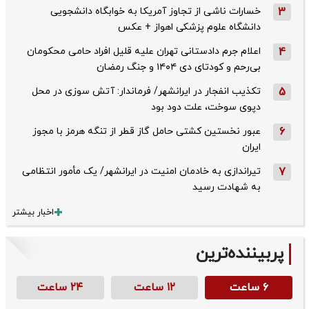
3
خسارات ناشی از تجاوز آمریکا به خوابگاه دانشجویی
دانشگاه علوم پزشکی اهواز + عکس
4
اعلام جرم دادستانی تهران علیه قلیل افراد حامی محکومان
بی‌رحم و کودتای دی‌ ۱۴۰۴ و جنگ رمضان
5
تکذیب ‌انفجار در ایرانشهر/ فرماندار: آتش سوزی در محل
دپوی سوخت، علت دود بود
6
عبور نخستین کشتی حامل گاز قطر از تنگه هرمز با مجوز
ایران
7
تیراندازی به خادمان امنیت در ایرانشهر/ یک مأمور انتظامی
به شهادت رسید
اخبار بیشتر
پربیننده‌ترین
۶ ساعت
۱۲ ساعت
۲۴ ساعت