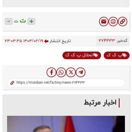
ت
ت
کدخبر:
274433
تاریخ انتشار
۱۴۰۴/۰۲/۱۹ ۲۳:۰۴:۳۵
پ ک ک
انحلال پ ک ک
اخبار مرتبط