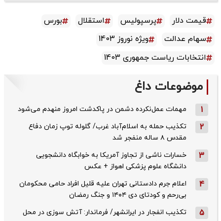
قیمت دلار
پرسپولیس
استقلال
بورس
سهام عدالت
ویژه نوروز 1403
انتخابات ریاست جمهوری 1403
موضوعات داغ
1
مهمات عمل‌نکرده دشمن در پاکدشت امروز منهدم می‌شود
2
تکذیب حمله به اسلام‌آباد غرب/ گلوله توپ زمان دفاع
مقدس ۸ ساله منفجر شد
3
خسارات ناشی از تجاوز آمریکا به خوابگاه دانشجویی
دانشگاه علوم پزشکی اهواز + عکس
4
اعلام جرم دادستانی تهران علیه قلیل افراد حامی محکومان
بی‌رحم و کودتای دی‌ ۱۴۰۴ و جنگ رمضان
5
تکذیب ‌انفجار در ایرانشهر/ فرماندار: آتش سوزی در محل