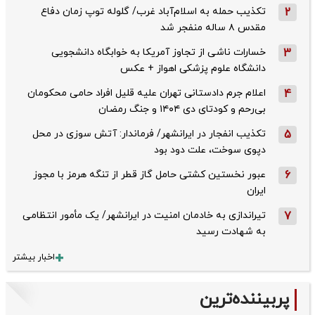
2
تکذیب حمله به اسلام‌آباد غرب/ گلوله توپ زمان دفاع
مقدس ۸ ساله منفجر شد
3
خسارات ناشی از تجاوز آمریکا به خوابگاه دانشجویی
دانشگاه علوم پزشکی اهواز + عکس
4
اعلام جرم دادستانی تهران علیه قلیل افراد حامی محکومان
بی‌رحم و کودتای دی‌ ۱۴۰۴ و جنگ رمضان
5
تکذیب ‌انفجار در ایرانشهر/ فرماندار: آتش سوزی در محل
دپوی سوخت، علت دود بود
6
عبور نخستین کشتی حامل گاز قطر از تنگه هرمز با مجوز
ایران
7
تیراندازی به خادمان امنیت در ایرانشهر/ یک مأمور انتظامی
به شهادت رسید
اخبار بیشتر
پربیننده‌ترین