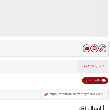
کدخبر:
276445
سلام امینی
ارسال نظر