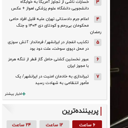
3
خسارات ناشی از تجاوز آمریکا به خوابگاه
دانشجویی دانشگاه علوم پزشکی اهواز + عکس
4
اعلام جرم دادستانی تهران علیه قلیل افراد حامی
محکومان بی‌رحم و کودتای دی‌ ۱۴۰۴ و جنگ
رمضان
5
تکذیب ‌انفجار در ایرانشهر/ فرماندار: آتش سوزی
در محل دپوی سوخت، علت دود بود
6
عبور نخستین کشتی حامل گاز قطر از تنگه هرمز
با مجوز ایران
7
تیراندازی به خادمان امنیت در ایرانشهر/ یک
مأمور انتظامی به شهادت رسید
اخبار بیشتر
پربیننده‌ترین
۶ ساعت
۱۲ ساعت
۲۴ ساعت